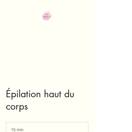
M.B Beauty 16
Institut de beauté
Épilation haut du
corps
15 min
1