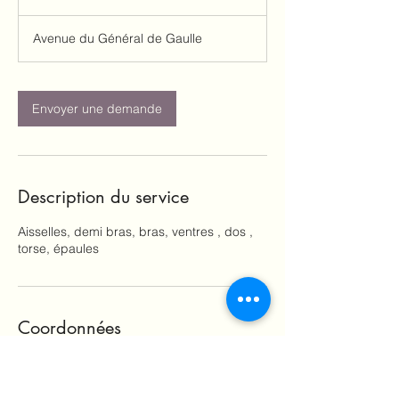
5
m
Avenue du Général de Gaulle
i
n
Envoyer une demande
Description du service
Aisselles, demi bras, bras, ventres , dos ,
Coordonnées
169 Avenue du Général de Gaulle, 16800
Soyaux, France