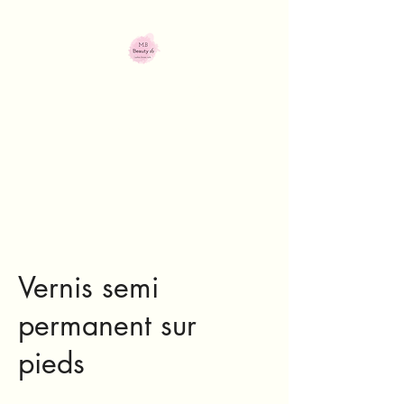
M.B Beauty 16
Institut de beauté
Vernis semi
permanent sur
pieds