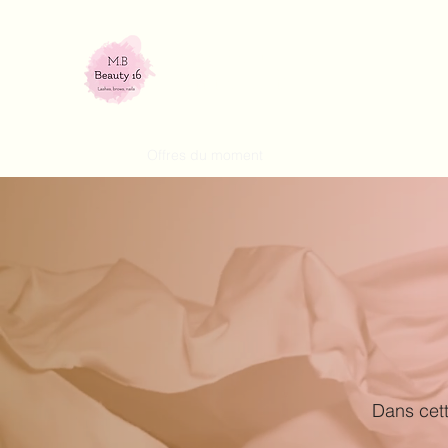
M.B Beauty 16
Institut de beauté
Accueil
Offres du moment
Tarifs
Plus
Dans cett