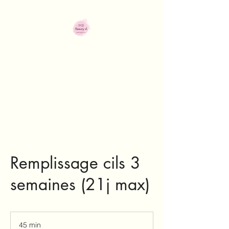
M.B Beauty 16
Institut de beauté
Remplissage cils 3
semaines (21j max)
45 min
4