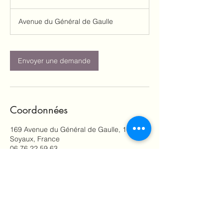
5
m
Avenue du Général de Gaulle
i
n
Envoyer une demande
Coordonnées
169 Avenue du Général de Gaulle, 16800
Soyaux, France
06 76 22 59 63
m.bbeauty16boutique@gmail.com